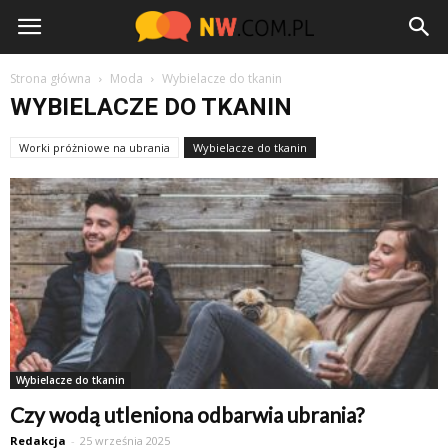
NW.com.pl
Strona główna
Moda
Wybielacze do tkanin
WYBIELACZE DO TKANIN
Worki próżniowe na ubrania
Wybielacze do tkanin
Wybielacze do tkanin
Czy wodą utleniona odbarwia ubrania?
Redakcja
-
25 września 2025