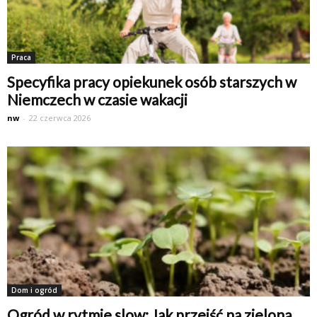
Praca
Specyfika pracy opiekunek osób starszych w
Niemczech w czasie wakacji
nw
-
22 czerwca 2026
Dom i ogród
Ogród w rytmie slow: Jak przejść na zieloną