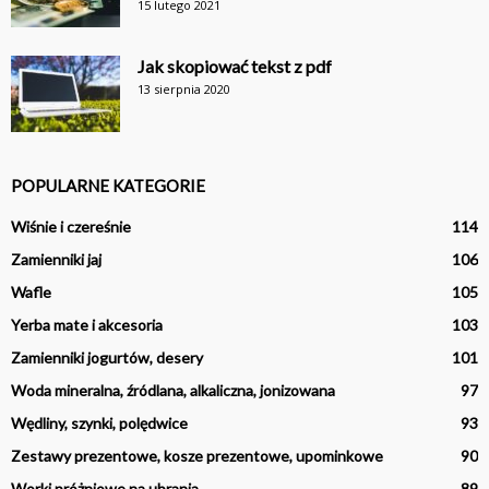
15 lutego 2021
Jak skopiować tekst z pdf
13 sierpnia 2020
POPULARNE KATEGORIE
Wiśnie i czereśnie
114
Zamienniki jaj
106
Wafle
105
Yerba mate i akcesoria
103
Zamienniki jogurtów, desery
101
Woda mineralna, źródlana, alkaliczna, jonizowana
97
Wędliny, szynki, polędwice
93
Zestawy prezentowe, kosze prezentowe, upominkowe
90
Worki próżniowe na ubrania
89