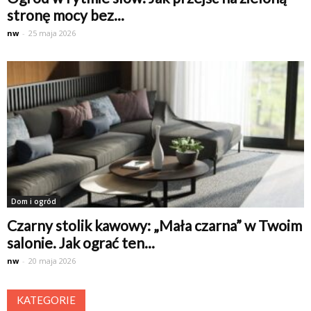
stronę mocy bez...
nw
-
25 maja 2026
Dom i ogród
Czarny stolik kawowy: „Mała czarna” w Twoim
salonie. Jak ograć ten...
nw
-
20 maja 2026
KATEGORIE