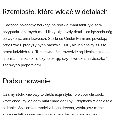
Rzemiosło, które widać w detalach
Dlaczego polecamy zerknąć na polskie manufaktury? Bo w
przypadku czarnych mebli liczy się każdy detal – od łączenia nóg
po wykończenie krawędzi. Stoliki od Cinder Furniture powstają
przy użyciu precyzyjnych maszyn CNC, ale ich finalny szlif to
praca ludzkich rąk. To sprawia, że krawędzie są idealnie gładkie,
a forma – niezależnie czy to okrąg, czy nowoczesna „beczka” –
zachwyca proporcjami.
Podsumowanie
Czarny stolik kawowy to deklaracja stylu. To wybór dla osób,
które chcą, by ich dom miał charakter i był urządzony z dbałością
o detale. Wybierając model z litego drewna, zyskujesz mebel,
który nie tylko świetnie wygląda na zdjęciach, ale jest też