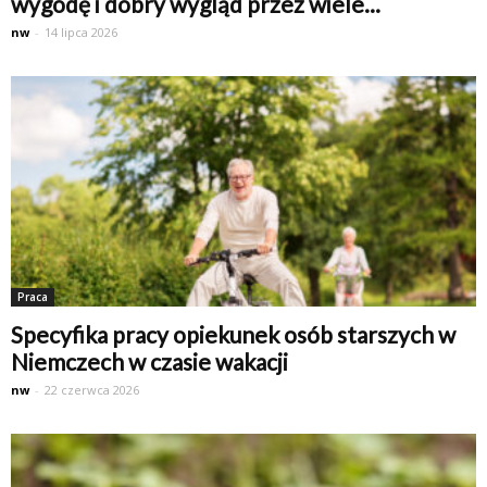
wygodę i dobry wygląd przez wiele...
nw
-
14 lipca 2026
Praca
Specyfika pracy opiekunek osób starszych w
Niemczech w czasie wakacji
nw
-
22 czerwca 2026