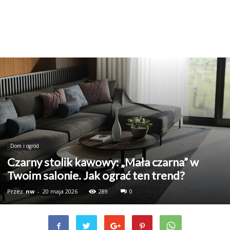
Dom i ogród
Czarny stolik kawowy: „Mała czarna” w
Twoim salonie. Jak ograć ten trend?
Przez
nw
-
20 maja 2026
289
0