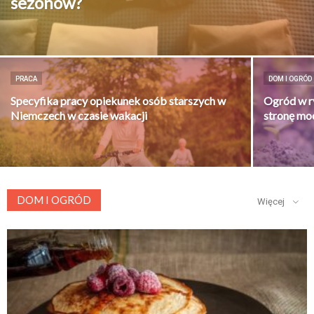
sezonów?
PRACA
DOM I OGRÓD
Specyfika pracy opiekunek osób starszych w
Ogród w ry
Niemczech w czasie wakacji
stronę moc
DOM I OGRÓD
Więcej