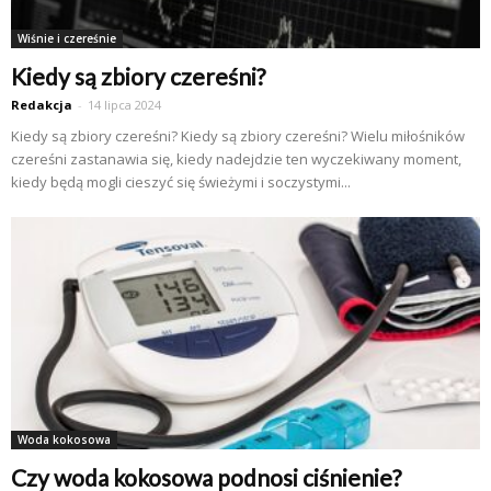
Wiśnie i czereśnie
Kiedy są zbiory czereśni?
Redakcja
-
14 lipca 2024
Kiedy są zbiory czereśni? Kiedy są zbiory czereśni? Wielu miłośników
czereśni zastanawia się, kiedy nadejdzie ten wyczekiwany moment,
kiedy będą mogli cieszyć się świeżymi i soczystymi...
Woda kokosowa
Czy woda kokosowa podnosi ciśnienie?