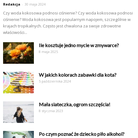
Redakcja
-
30 maja 2024
Czy woda kokosowa podnosi ciśnienie? Czy woda kokosowa podnosi
ciśnienie? Woda kokosowa jest popularnym napojem, szczególnie w
krajach tropikalnych. Często jest chwalona za swoje zdrowotne
właściwości...
Ile kosztuje jedno mycie w zmywarce?
8 maja 2025
W jakich kolorach zabawki dla kota?
5 października 2024
Mała siateczka, ogrom szczęścia!
8 stycznia 2023
Po czym poznać że dziecko piło alkohol?