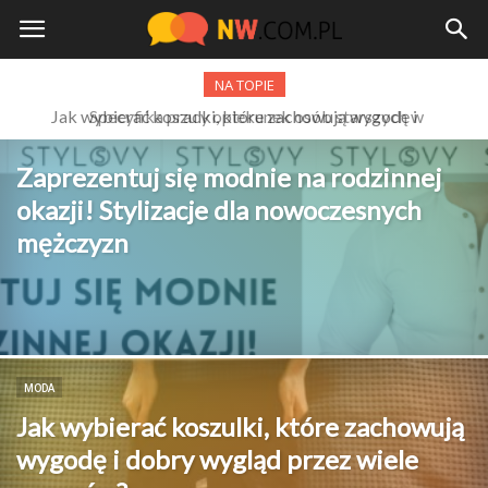
NW.com.pl
NA TOPIE
Specyfika pracy opiekunek osób starszych w
Niemczech w czasie wakacji
Zaprezentuj się modnie na rodzinnej
okazji! Stylizacje dla nowoczesnych
mężczyzn
MODA
Jak wybierać koszulki, które zachowują
wygodę i dobry wygląd przez wiele