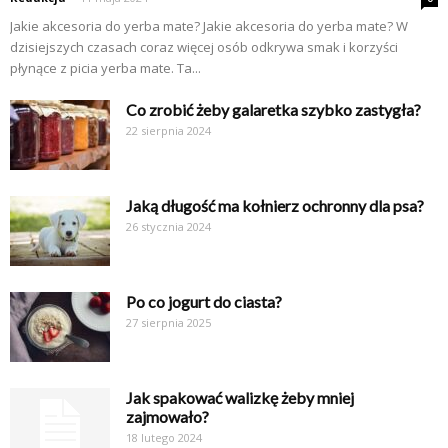
Jakie akcesoria do yerba mate? Jakie akcesoria do yerba mate? W
dzisiejszych czasach coraz więcej osób odkrywa smak i korzyści
płynące z picia yerba mate. Ta...
Co zrobić żeby galaretka szybko zastygła?
22 sierpnia 2024
Jaką długość ma kołnierz ochronny dla psa?
26 stycznia 2024
Po co jogurt do ciasta?
27 sierpnia 2025
Jak spakować walizkę żeby mniej
zajmowało?
18 lutego 2024