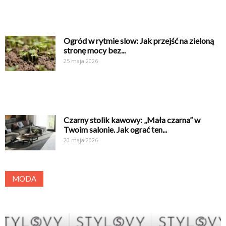
Ogród w rytmie slow: Jak przejść na zieloną
stronę mocy bez...
25 maja 2026
Czarny stolik kawowy: „Mała czarna” w
Twoim salonie. Jak ograć ten...
20 maja 2026
MODA