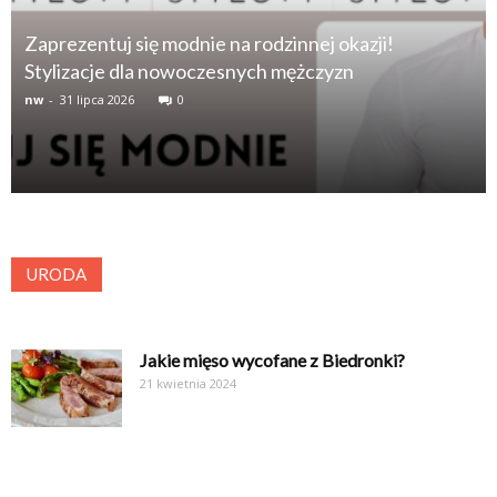
Zaprezentuj się modnie na rodzinnej okazji!
Stylizacje dla nowoczesnych mężczyzn
nw
-
31 lipca 2026
0
URODA
Jakie mięso wycofane z Biedronki?
21 kwietnia 2024