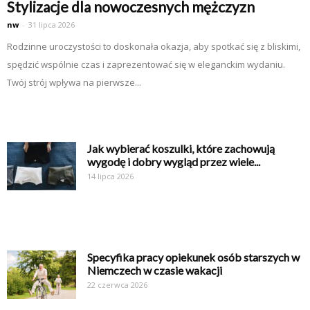
Stylizacje dla nowoczesnych mężczyzn
nw
-
31 lipca 2026
Rodzinne uroczystości to doskonała okazja, aby spotkać się z bliskimi,
spędzić wspólnie czas i zaprezentować się w eleganckim wydaniu.
Twój strój wpływa na pierwsze...
Jak wybierać koszulki, które zachowują
wygodę i dobry wygląd przez wiele...
14 lipca 2026
Specyfika pracy opiekunek osób starszych w
Niemczech w czasie wakacji
22 czerwca 2026