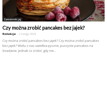
Zamienniki jaj
Czy można zrobić pancakes bez jajek?
Redakcja
-
2 lutego 2024
Czy można zrobić pancakes bez jajek? Czy można zrobić pancakes
bez jajek? Wielu z nas uwielbia pyszne, puszyste pancakes na
śniadanie. Jednak co zrobić, gdy nie...