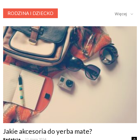
RODZINA I DZIECKO
Więcej
Jakie akcesoria do yerba mate?
Redakcja
-
11 maja 2024
0