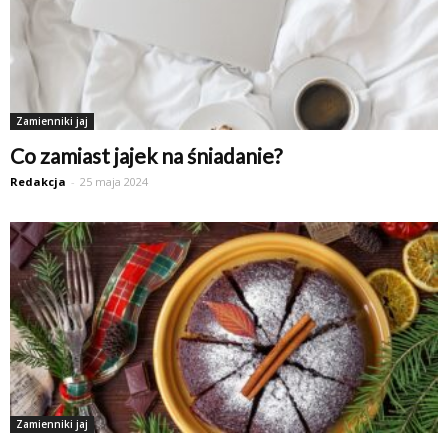
Zamienniki jaj
Co zamiast jajek na śniadanie?
Redakcja
-
25 maja 2024
Zamienniki jaj