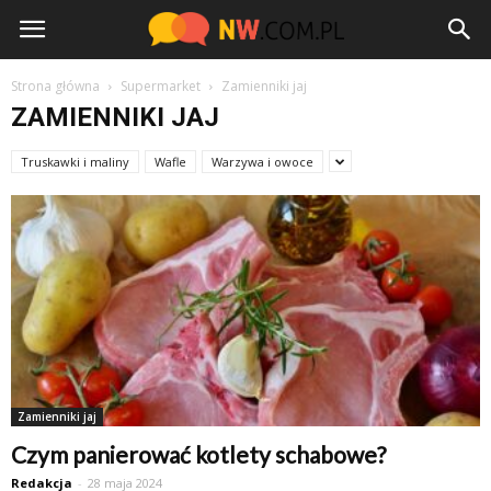
NW.com.pl
Strona główna
Supermarket
Zamienniki jaj
ZAMIENNIKI JAJ
Truskawki i maliny
Wafle
Warzywa i owoce
Zamienniki jaj
Czym panierować kotlety schabowe?
Redakcja
-
28 maja 2024