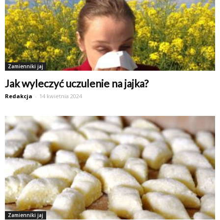
Zamienniki jaj
Jak wyleczyć uczulenie na jajka?
Redakcja
-
14 kwietnia 2024
Zamienniki jaj