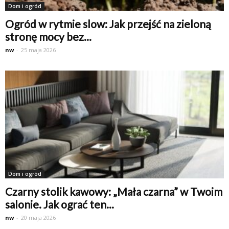
Dom i ogród
Ogród w rytmie slow: Jak przejść na zieloną
stronę mocy bez...
nw
-
25 maja 2026
Dom i ogród
Czarny stolik kawowy: „Mała czarna” w Twoim
salonie. Jak ograć ten...
nw
-
20 maja 2026