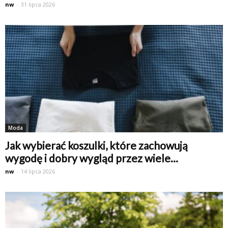
nw
-
31 lipca 2026
Moda
Jak wybierać koszulki, które zachowują
wygodę i dobry wygląd przez wiele...
nw
-
14 lipca 2026