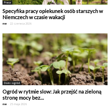
Praca
Specyfika pracy opiekunek osób starszych w
Niemczech w czasie wakacji
nw
-
22 czerwca 2026
Dom i ogród
Ogród w rytmie slow: Jak przejść na zieloną
stronę mocy bez...
nw
-
25 maja 2026