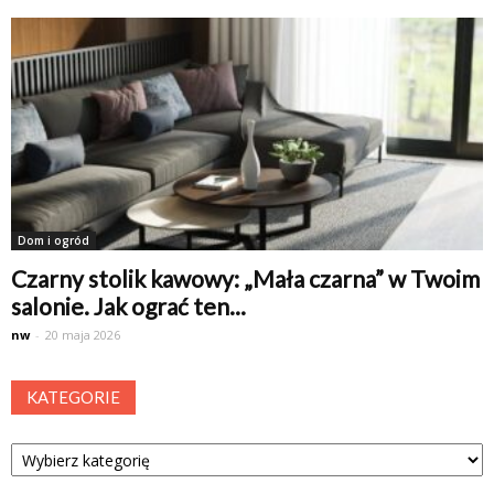
Dom i ogród
Czarny stolik kawowy: „Mała czarna” w Twoim
salonie. Jak ograć ten...
nw
-
20 maja 2026
KATEGORIE
Kategorie