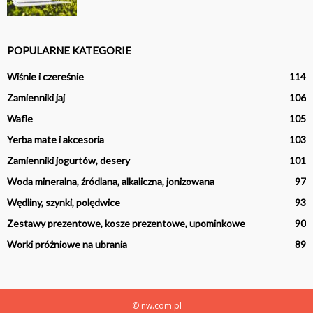
POPULARNE KATEGORIE
Wiśnie i czereśnie
114
Zamienniki jaj
106
Wafle
105
Yerba mate i akcesoria
103
Zamienniki jogurtów, desery
101
Woda mineralna, źródlana, alkaliczna, jonizowana
97
Wędliny, szynki, polędwice
93
Zestawy prezentowe, kosze prezentowe, upominkowe
90
Worki próżniowe na ubrania
89
© nw.com.pl