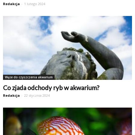
Redakcja
-
1 lutego 2024
Węże do czyszczenia akwarium
Co zjada odchody ryb w akwarium?
Redakcja
-
22 stycznia 2024