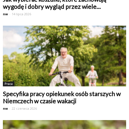
wygodę i dobry wygląd przez wiele...
nw
-
14 lipca 2026
Praca
Specyfika pracy opiekunek osób starszych w
Niemczech w czasie wakacji
nw
-
22 czerwca 2026