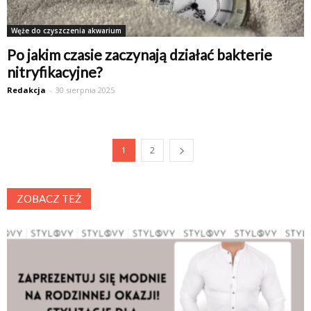
Węże do czyszczenia akwarium
Po jakim czasie zaczynają działać bakterie
nitryfikacyjne?
Redakcja
-
30 sierpnia 2025
1
2
ZOBACZ TEŻ