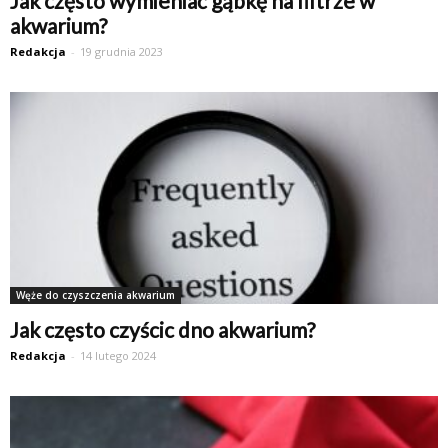
Jak często wymieniać gąbkę na filtrze w
akwarium?
Redakcja
-
19 grudnia 2023
Węże do czyszczenia akwarium
Jak często czyścic dno akwarium?
Redakcja
-
14 lutego 2024