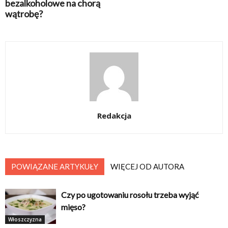
bezalkoholowe na chorą
wątrobę?
Redakcja
POWIĄZANE ARTYKUŁY
WIĘCEJ OD AUTORA
Czy po ugotowaniu rosołu trzeba wyjąć
mięso?
Włoszczyzna