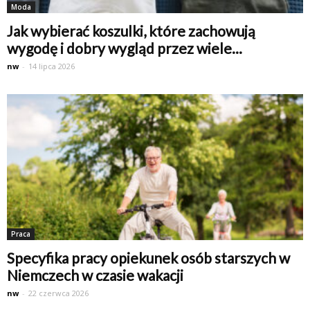
Moda
Jak wybierać koszulki, które zachowują
wygodę i dobry wygląd przez wiele...
nw
-
14 lipca 2026
Praca
Specyfika pracy opiekunek osób starszych w
Niemczech w czasie wakacji
nw
-
22 czerwca 2026