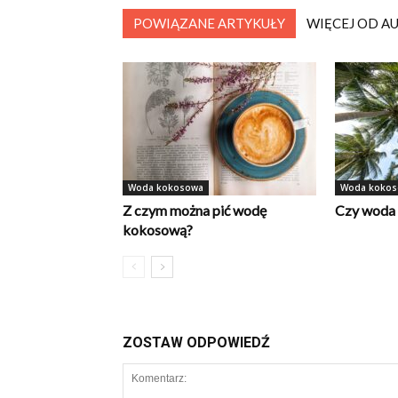
POWIĄZANE ARTYKUŁY
WIĘCEJ OD A
Woda kokosowa
Woda koko
Z czym można pić wodę
Czy woda 
kokosową?
ZOSTAW ODPOWIEDŹ