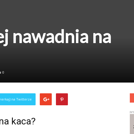
ej nawadnia na
0
ierkaj) na Twitterze
 na kaca?