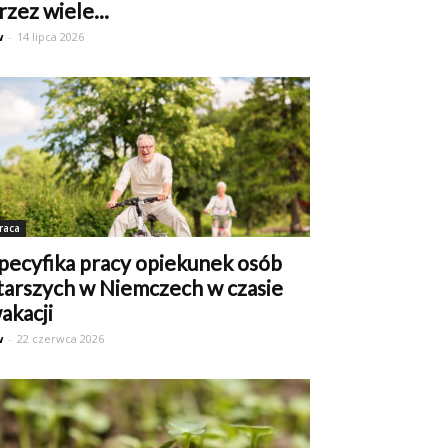
rzez wiele...
w
-
14 lipca 2026
raca
pecyfika pracy opiekunek osób
tarszych w Niemczech w czasie
akacji
w
-
22 czerwca 2026