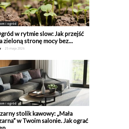
om i ogród
gród w rytmie slow: Jak przejść
a zieloną stronę mocy bez...
w
-
25 maja 2026
om i ogród
zarny stolik kawowy: „Mała
zarna” w Twoim salonie. Jak ograć
en...