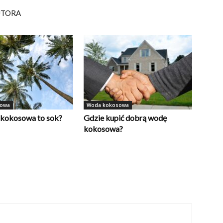
UTORA
sowa
Woda kokosowa
kokosowa to sok?
Gdzie kupić dobrą wodę
kokosowa?