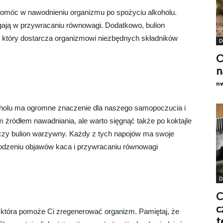
 pomóc w nawodnieniu organizmu po spożyciu alkoholu.
magają w przywracaniu równowagi. Dodatkowo, bulion
który dostarcza organizmowi niezbędnych składników
D
O
n
n
holu ma ogromne znaczenie dla naszego samopoczucia i
źródłem nawadniania, ale warto sięgnąć także po koktajle
 czy bulion warzywny. Każdy z tych napojów ma swoje
odzeniu objawów kaca i przywracaniu równowagi
D
C
c
, która pomoże Ci zregenerować organizm. Pamiętaj, że
t