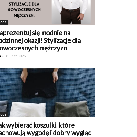
oda
aprezentuj się modnie na
odzinnej okazji! Stylizacje dla
owoczesnych mężczyzn
w
-
31 lipca 2026
oda
ak wybierać koszulki, które
achowują wygodę i dobry wygląd