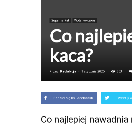
Supermarket
Woda kokosowa
Co najlepi
kaca?
Przez
Redakcja
-
1 stycznia 2025
363
Podziel się na Facebooku
Tweet (Ćw
Co najlepiej nawadnia