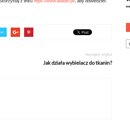
Skorzystaj z linku
https://www.adadio.pl/
, aby dowiedzieć
n
ter
Ka
Następny artykuł
Jak działa wybielacz do tkanin?