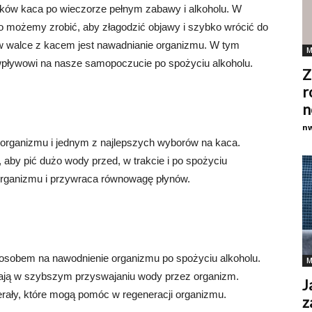
tków kaca po wieczorze pełnym zabawy i alkoholu. W
 możemy zrobić, aby złagodzić objawy i szybko wrócić do
 w walce z kacem jest nawadnianie organizmu. W tym
M
 wpływowi na nasze samopoczucie po spożyciu alkoholu.
Z
r
n
n
rganizmu i jednym z najlepszych wyborów na kaca.
 aby pić dużo wody przed, w trakcie i po spożyciu
rganizmu i przywraca równowagę płynów.
sobem na nawodnienie organizmu po spożyciu alkoholu.
M
gają w szybszym przyswajaniu wody przez organizm.
J
rały, które mogą pomóc w regeneracji organizmu.
z