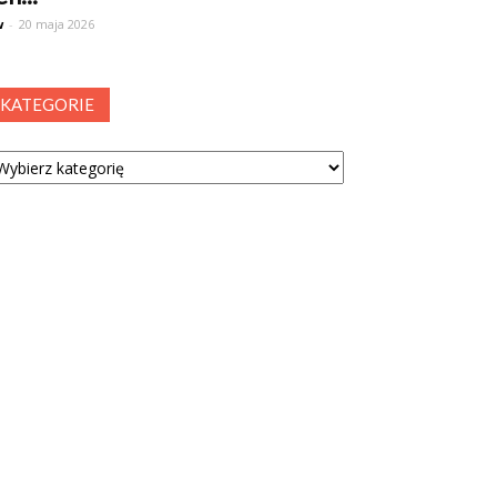
w
-
20 maja 2026
KATEGORIE
tegorie