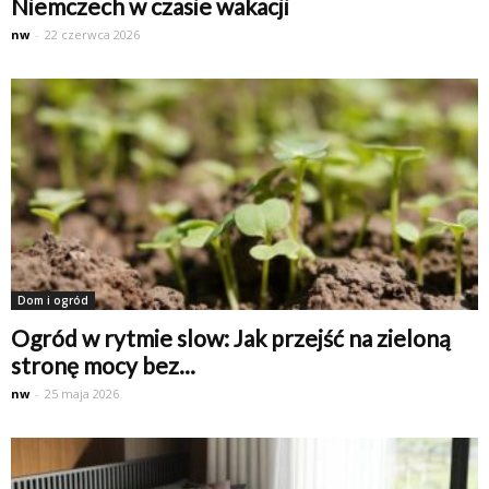
Niemczech w czasie wakacji
nw
-
22 czerwca 2026
Dom i ogród
Ogród w rytmie slow: Jak przejść na zieloną
stronę mocy bez...
nw
-
25 maja 2026