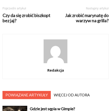
Poprzedni artykuł
Następny artykuł
Czy da się zrobić biszkopt
Jak zrobić marynatę do
bez jaj?
warzyw na grilla?
Redakcja
POWIĄZANE ARTYKUŁY
WIĘCEJ OD AUTORA
Gdzie jest sępia w Gimpie?