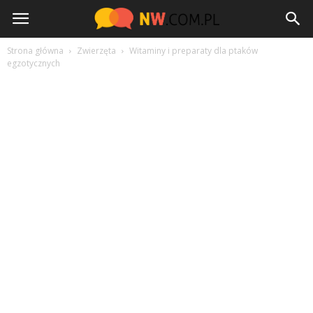
NW.com.pl
Strona główna
Zwierzęta
Witaminy i preparaty dla ptaków
egzotycznych