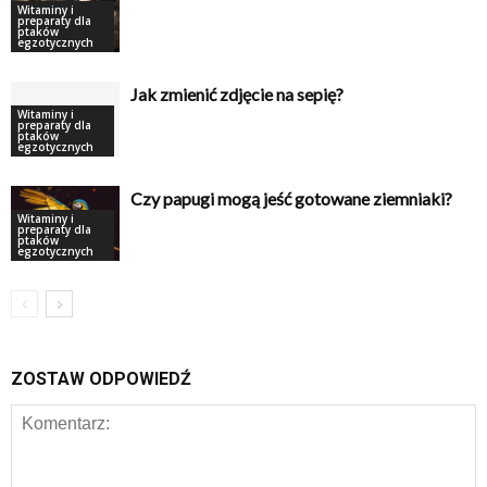
Witaminy i
preparaty dla
ptaków
egzotycznych
Jak zmienić zdjęcie na sepię?
Witaminy i
preparaty dla
ptaków
egzotycznych
Czy papugi mogą jeść gotowane ziemniaki?
Witaminy i
preparaty dla
ptaków
egzotycznych
ZOSTAW ODPOWIEDŹ