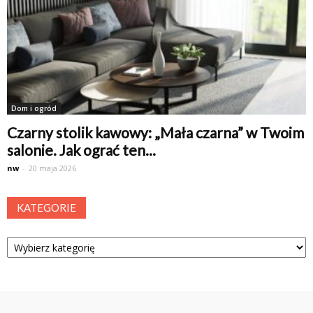
Dom i ogród
Czarny stolik kawowy: „Mała czarna” w Twoim
salonie. Jak ograć ten...
nw
-
20 maja 2026
KATEGORIE
Kategorie