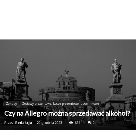
Zakupy
Zestawy prezentowe, kosze prezentowe, upominkowe
Czy na Allegro można sprzedawać alkohol?
Przez
Redakcja
-
20 grudnia 2023
624
0