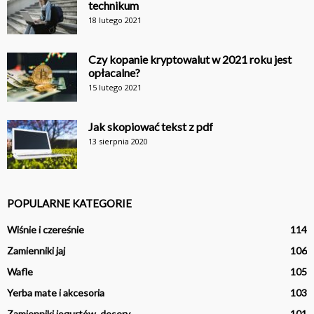
technikum
18 lutego 2021
Czy kopanie kryptowalut w 2021 roku jest
opłacalne?
15 lutego 2021
Jak skopiować tekst z pdf
13 sierpnia 2020
POPULARNE KATEGORIE
Wiśnie i czereśnie
114
Zamienniki jaj
106
Wafle
105
Yerba mate i akcesoria
103
Zamienniki jogurtów, desery
101