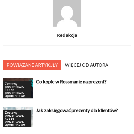
Redakcja
POWIĄZANE ARTYKUŁY
WIĘCEJ OD AUTORA
Co kopic w Rossmanie na prezent?
Zestawy
prezentowe,
kosze
prezentowe,
upominkowe
Jak zaksięgować prezenty dla klientów?
Zestawy
prezentowe,
kosze
prezentowe,
upominkowe