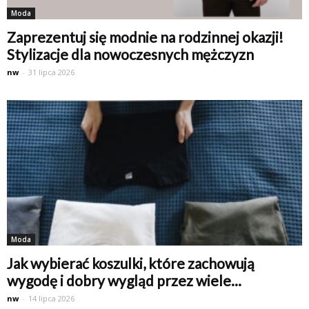
Moda
Zaprezentuj się modnie na rodzinnej okazji!
Stylizacje dla nowoczesnych mężczyzn
nw
-
31 lipca 2026
Moda
Jak wybierać koszulki, które zachowują
wygodę i dobry wygląd przez wiele...
nw
-
14 lipca 2026