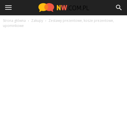
NW.com.pl
Strona główna
Zakupy
Zestawy prezentowe, kosze prezentowe,
upominkowe