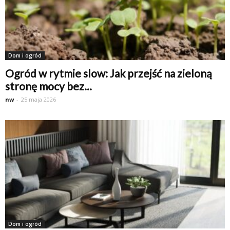
Dom i ogród
Ogród w rytmie slow: Jak przejść na zieloną
stronę mocy bez...
nw
-
25 maja 2026
Dom i ogród