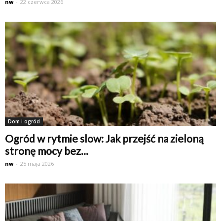
nw
-
22 czerwca 2026
Dom i ogród
Ogród w rytmie slow: Jak przejść na zieloną
stronę mocy bez...
nw
-
25 maja 2026