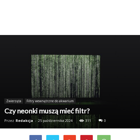
Zwierzęta
Filtry wewnętrzne do akwarium
Czy neonki muszą mieć filtr?
Przez
Redakcja
-
25 października 2024
311
0