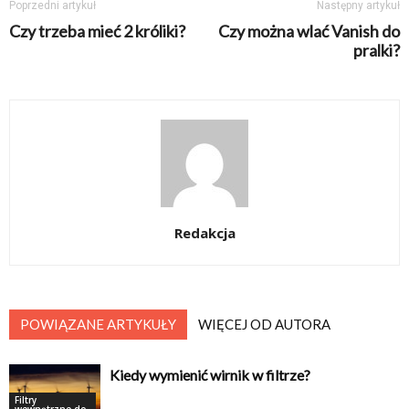
Poprzedni artykuł
Następny artykuł
Czy trzeba mieć 2 króliki?
Czy można wlać Vanish do
pralki?
Redakcja
POWIĄZANE ARTYKUŁY
WIĘCEJ OD AUTORA
Kiedy wymienić wirnik w filtrze?
Filtry