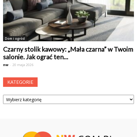
Dom i ogród
Czarny stolik kawowy: „Mała czarna” w Twoim
salonie. Jak ograć ten...
nw
-
20 maja 2026
KATEGORIE
Kategorie