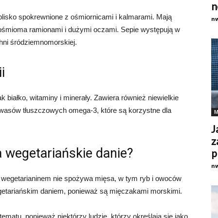
n
blisko spokrewnione z ośmiornicami i kalmarami. Mają
n
z ośmioma ramionami i dużymi oczami. Sepie występują w
hni śródziemnomorskiej.
i
k białko, witaminy i minerały. Zawiera również niewielkie
 kwasów tłuszczowych omega-3, które są korzystne dla
M
J
z
 wegetariańskie danie?
p
n
a wegetarianinem nie spożywa mięsa, w tym ryb i owoców
egetariańskim daniem, ponieważ są mięczakami morskimi.
ematu, ponieważ niektórzy ludzie, którzy określają się jako