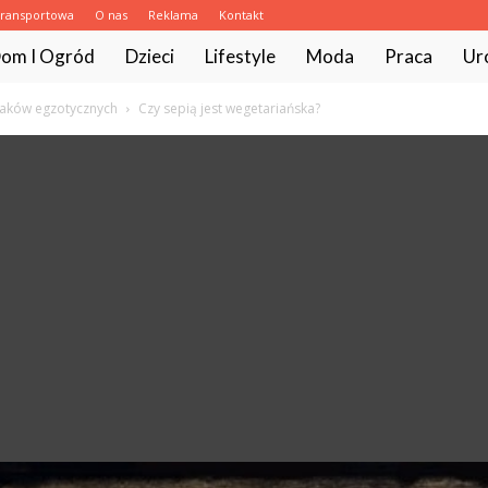
transportowa
O nas
Reklama
Kontakt
com.pl
om I Ogród
Dzieci
Lifestyle
Moda
Praca
Ur
taków egzotycznych
Czy sepią jest wegetariańska?