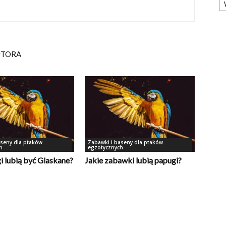
UTORA
aseny dla ptaków
Zabawki i baseny dla ptaków
h
egzotycznych
i lubią być Glaskane?
Jakie zabawki lubią papugi?