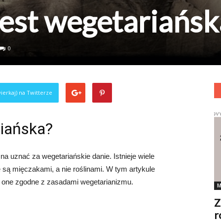
jest wegetariańsk
0
ierkaj) na Twitterze
riańska?
na uznać za wegetariańskie danie. Istnieje wiele
 są mięczakami, a nie roślinami. W tym artykule
są one zgodne z zasadami wegetarianizmu.
M
Z
r