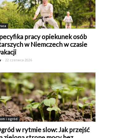
raca
pecyfika pracy opiekunek osób
tarszych w Niemczech w czasie
akacji
w
-
22 czerwca 2026
om i ogród
gród w rytmie slow: Jak przejść
a zieloną stronę mocy bez...