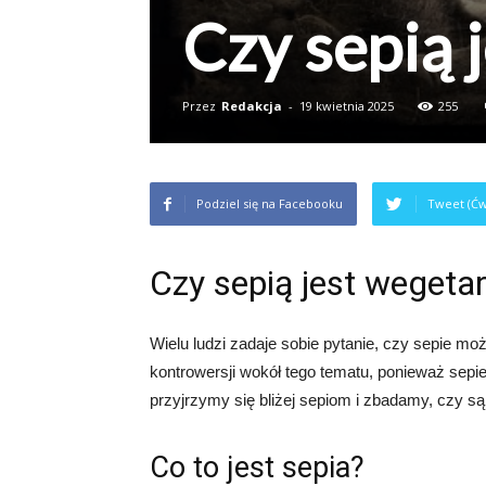
Czy sepią 
Przez
Redakcja
-
19 kwietnia 2025
255
Podziel się na Facebooku
Tweet (Ćw
Czy sepią jest wegeta
Wielu ludzi zadaje sobie pytanie, czy sepie moż
kontrowersji wokół tego tematu, ponieważ sepie
przyjrzymy się bliżej sepiom i zbadamy, czy 
Co to jest sepia?