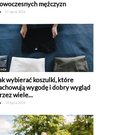
owoczesnych mężczyzn
w
-
31 lipca 2026
oda
ak wybierać koszulki, które
achowują wygodę i dobry wygląd
rzez wiele...
w
-
14 lipca 2026