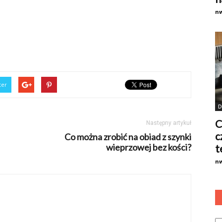
n
ter
D
C
Następny artykuł
c
Co można zrobić na obiad z szynki
wieprzowej bez kości?
t
n
Ka