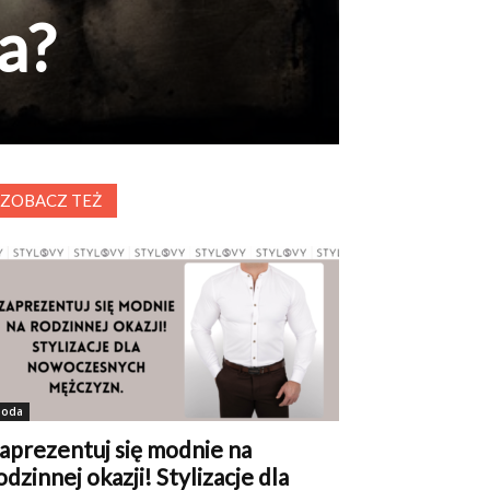
a?
ZOBACZ TEŻ
oda
aprezentuj się modnie na
odzinnej okazji! Stylizacje dla