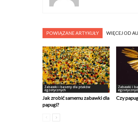
POWIĄZANE ARTYKUŁY
WIĘCEJ OD A
Zabawki i baseny dla ptaków
Zabawki i b
egzotycznych
egzotycznyc
Jak zrobić samemu zabawki dla
Czy papug
papugi?