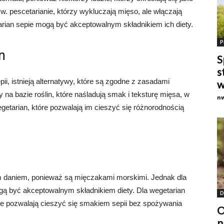
w. pescetarianie, którzy wykluczają mięso, ale włączają
tarian sepie mogą być akceptowalnym składnikiem ich diety.
P
n
S
s
ii, istnieją alternatywy, które są zgodne z zasadami
w
na bazie roślin, które naśladują smak i teksturę mięsa, w
n
getarian, które pozwalają im cieszyć się różnorodnością
im daniem, ponieważ są mięczakami morskimi. Jednak dla
ą być akceptowalnym składnikiem diety. Dla wegetarian
D
które pozwalają cieszyć się smakiem sepii bez spożywania
O
n