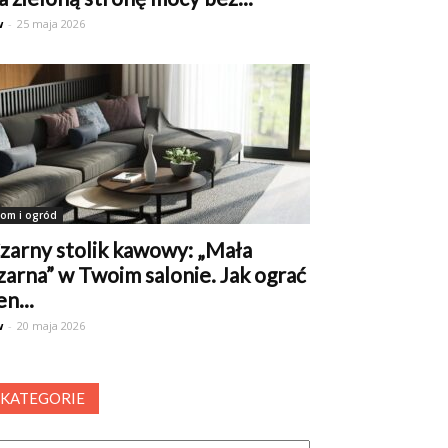
w
-
25 maja 2026
om i ogród
zarny stolik kawowy: „Mała
zarna” w Twoim salonie. Jak ograć
en...
w
-
20 maja 2026
KATEGORIE
tegorie