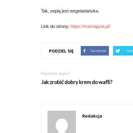
Tak, sepią jest wegetariańska.
Link do strony:
https://mamapyta.pl/
PODZIEL SIĘ
Facebook
Twit
Poprzedni artykuł
Jak zrobić dobry krem do wafli?
Redakcja