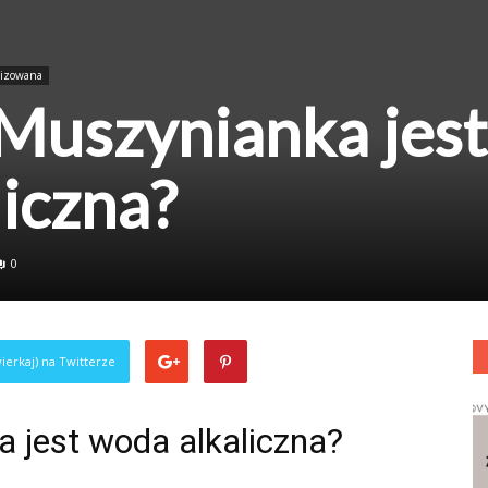
nizowana
Muszynianka jest
iczna?
0
ierkaj) na Twitterze
 jest woda alkaliczna?