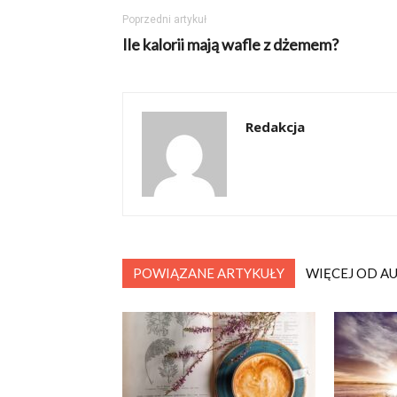
Poprzedni artykuł
Ile kalorii mają wafle z dżemem?
Redakcja
POWIĄZANE ARTYKUŁY
WIĘCEJ OD A