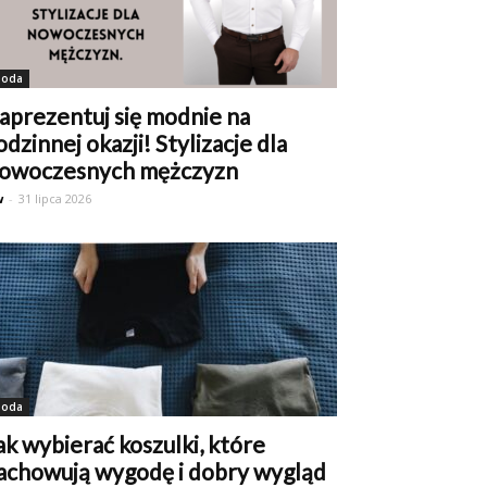
oda
aprezentuj się modnie na
odzinnej okazji! Stylizacje dla
owoczesnych mężczyzn
w
-
31 lipca 2026
oda
ak wybierać koszulki, które
achowują wygodę i dobry wygląd