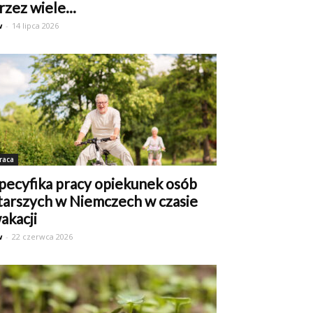
rzez wiele...
w
-
14 lipca 2026
raca
pecyfika pracy opiekunek osób
tarszych w Niemczech w czasie
akacji
w
-
22 czerwca 2026