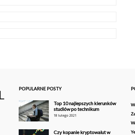
POPULARNE POSTY
P
Top 10 najlepszych kierunków
Wi
studiów po technikum
Za
18 lutego 2021
W
Czy kopanie kryptowalut w
Ye