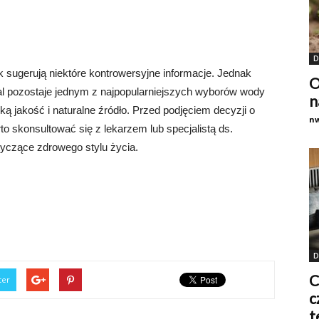
D
k sugerują niektóre kontrowersyjne informacje. Jednak
O
al pozostaje jednym z najpopularniejszych wyborów wody
n
ą jakość i naturalne źródło. Przed podjęciem decyzji o
n
to skonsultować się z lekarzem lub specjalistą ds.
tyczące zdrowego stylu życia.
D
C
ter
c
t