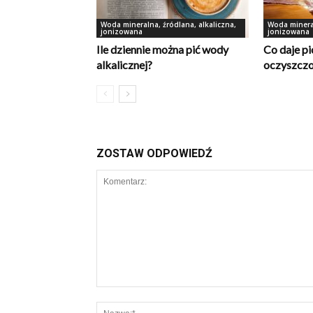
Woda mineralna, źródlana, alkaliczna,
Woda mineral
jonizowana
jonizowana
Ile dziennie można pić wody
Co daje pi
alkalicznej?
oczyszcz
ZOSTAW ODPOWIEDŹ