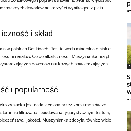
fluksu żołądkowego i poprawa trawienia. Jednak większość
p
ednoznacznych dowodów na korzyści wynikające z picia
n
iczność i skład
a w polskich Beskidach. Jest to woda mineralna o niskiej
ką ilość minerałów. Co do alkaliczności, Muszynianka ma pH
ma wystarczających dowodów naukowych potwierdzających,
P
S
s
ść i popularność
w
n
 Muszynianka jest nadal ceniona przez konsumentów ze
starannie filtrowana i poddawana rygorystycznym testom,
pieczeństwa i jakości. Muszynianka zdobyła również wiele