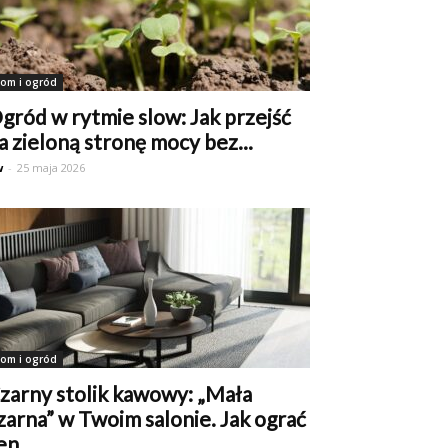
om i ogród
gród w rytmie slow: Jak przejść
a zieloną stronę mocy bez...
w
-
25 maja 2026
om i ogród
zarny stolik kawowy: „Mała
zarna” w Twoim salonie. Jak ograć
en...