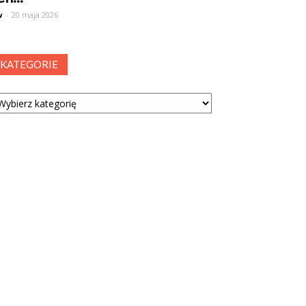
w
-
20 maja 2026
KATEGORIE
tegorie