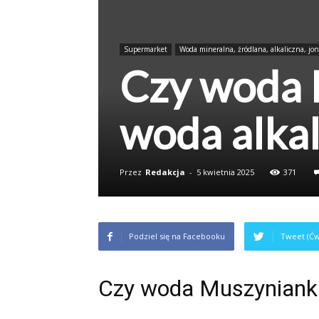
Supermarket
Woda mineralna, źródlana, alkaliczna, jo
Czy woda 
woda alkal
Przez
Redakcja
-
5 kwietnia 2025
371
Podziel się na Facebooku
Tweet (Ćw
Czy woda Muszynianka