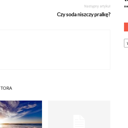
n
Następny artykuł
Czy soda niszczy pralkę?
Ka
UTORA