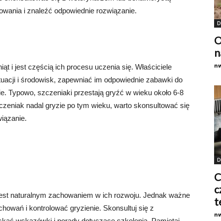
owania i znaleźć odpowiednie rozwiązanie.
D
O
n
n
t i jest częścią ich procesu uczenia się. Właściciele
uacji i środowisk, zapewniać im odpowiednie zabawki do
ie. Typowo, szczeniaki przestają gryźć w wieku około 6-8
szczeniak nadal gryzie po tym wieku, warto skonsultować się
wiązanie.
D
C
c
 jest naturalnym zachowaniem w ich rozwoju. Jednak ważne
t
howań i kontrolować gryzienie. Skonsultuj się z
n
kać wskazówki i porady dotyczące szkolenia. Pamiętaj,