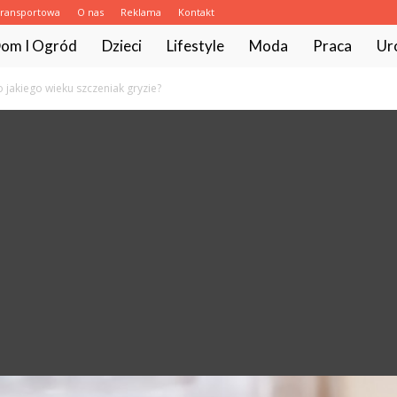
transportowa
O nas
Reklama
Kontakt
com.pl
om I Ogród
Dzieci
Lifestyle
Moda
Praca
Ur
 jakiego wieku szczeniak gryzie?