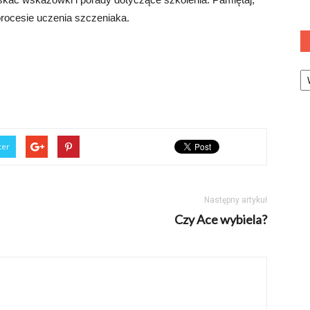
procesie uczenia szczeniaka.
Ka
ter
Następny artykuł
Czy Ace wybiela?