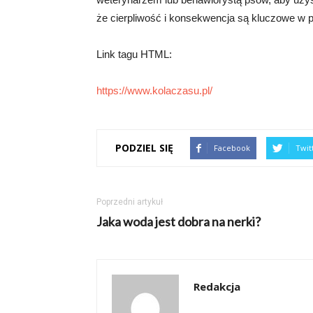
że cierpliwość i konsekwencja są kluczowe w 
Link tagu HTML:
https://www.kolaczasu.pl/
PODZIEL SIĘ
Facebook
Twit
Poprzedni artykuł
Jaka woda jest dobra na nerki?
Redakcja