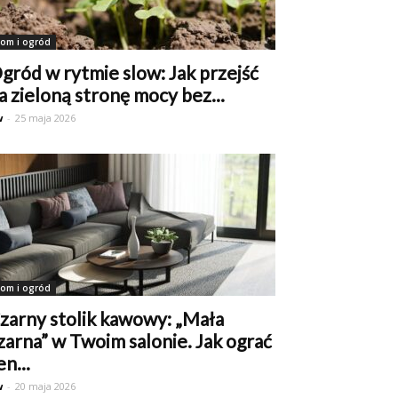
om i ogród
gród w rytmie slow: Jak przejść
a zieloną stronę mocy bez...
w
-
25 maja 2026
om i ogród
zarny stolik kawowy: „Mała
zarna” w Twoim salonie. Jak ograć
en...
w
-
20 maja 2026