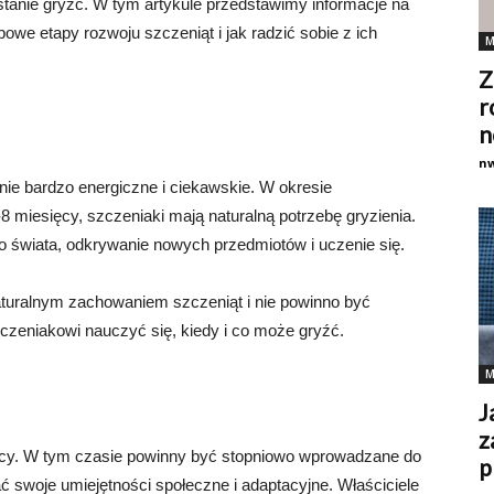
stanie gryźć. W tym artykule przedstawimy informacje na
owe etapy rozwoju szczeniąt i jak radzić sobie z ich
M
Z
r
n
n
nie bardzo energiczne i ciekawskie. W okresie
 miesięcy, szczeniaki mają naturalną potrzebę gryzienia.
go świata, odkrywanie nowych przedmiotów i uczenie się.
naturalnym zachowaniem szczeniąt i nie powinno być
czeniakowi nauczyć się, kiedy i co może gryźć.
M
J
z
ięcy. W tym czasie powinny być stopniowo wprowadzane do
p
ać swoje umiejętności społeczne i adaptacyjne. Właściciele