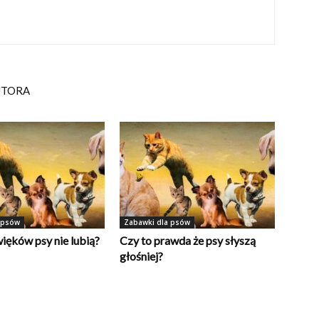
UTORA
 psów
Zabawki dla psów
ięków psy nie lubią?
Czy to prawda że psy słyszą
głośniej?