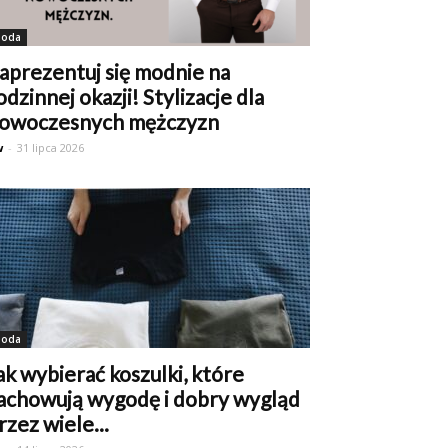
oda
aprezentuj się modnie na
odzinnej okazji! Stylizacje dla
owoczesnych mężczyzn
w
-
31 lipca 2026
oda
ak wybierać koszulki, które
achowują wygodę i dobry wygląd
rzez wiele...