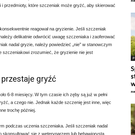
n
 i przedmioty, które szczeniak może gryźć, aby skierować
 konsekwentnie reagował na gryzienie. Jeśli szczeniak
, należy delikatnie odwrócić uwagę szczeniaka i zaoferować
niak nadal gryzie, należy powiedzieć „nie” w stanowczym
e szczeniakowi zrozumieć, że gryzienie nie jest
P
S
s
przestaje gryźć
w
n
ło 6-8 miesięcy. W tym czasie ich zęby są już w pełni
ryźć, a czego nie. Jednak każde szczenię jest inne, więc
ne trochę później.
ym podczas uczenia szczeniaka. Jeśli szczeniak nadal
to skonsultować się z weterynarzem lub behawiorystą