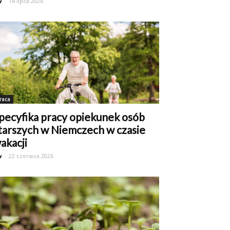
w
-
14 lipca 2026
raca
pecyfika pracy opiekunek osób
tarszych w Niemczech w czasie
akacji
w
-
22 czerwca 2026