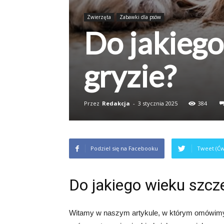
Zwierzęta
Zabawki dla psów
Do jakiego
gryzie?
Przez
Redakcja
-
3 stycznia 2025
384
Podziel się na Facebooku
Tweet (Ćw
Do jakiego wieku szcz
Witamy w naszym artykule, w którym omówimy, d