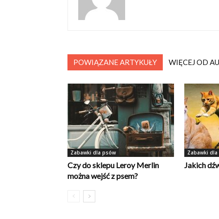
POWIĄZANE ARTYKUŁY
WIĘCEJ OD A
Zabawki dla psów
Zabawki dla
Czy do sklepu Leroy Merlin
Jakich dźw
można wejść z psem?