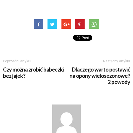
Poprzedni artykuł
Następny artykuł
Czy można zrobić babeczki
Dlaczego warto postawić
bez jajek?
na opony wielosezonowe?
2 powody