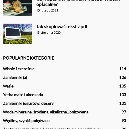
opłacalne?
15 lutego 2021
Jak skopiować tekst z pdf
13 sierpnia 2020
POPULARNE KATEGORIE
Wiśnie i czereśnie
114
Zamienniki jaj
106
Wafle
105
Yerba mate i akcesoria
103
Zamienniki jogurtów, desery
101
Woda mineralna, źródlana, alkaliczna, jonizowana
97
Wędliny, szynki, polędwice
93