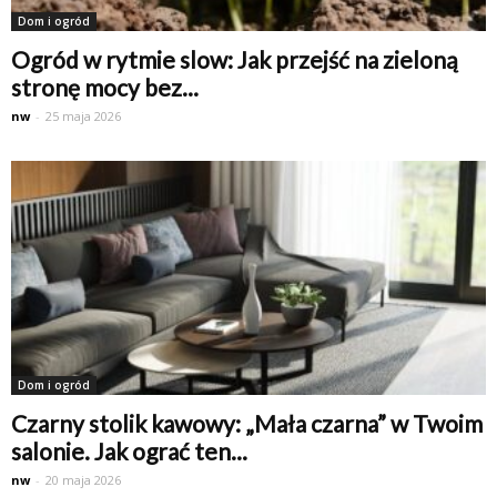
Dom i ogród
Ogród w rytmie slow: Jak przejść na zieloną
stronę mocy bez...
nw
-
25 maja 2026
Dom i ogród
Czarny stolik kawowy: „Mała czarna” w Twoim
salonie. Jak ograć ten...
nw
-
20 maja 2026