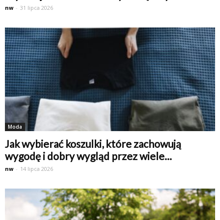
nw
-
31 lipca 2026
Moda
Jak wybierać koszulki, które zachowują
wygodę i dobry wygląd przez wiele...
nw
-
14 lipca 2026