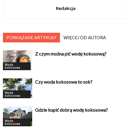
Redakcja
POWIĄZANE ARTYKUŁY
WIĘCEJ OD AUTORA
Z czym można pić wodę kokosową?
Woda
kokosowa
Czy woda kokosowa to sok?
Woda
kokosowa
Gdzie kupić dobrą wodę kokosowa?
Woda
kokosowa