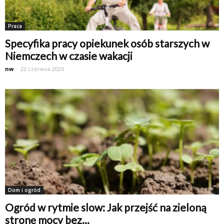
Praca
Specyfika pracy opiekunek osób starszych w
Niemczech w czasie wakacji
nw
-
22 czerwca 2026
Dom i ogród
Ogród w rytmie slow: Jak przejść na zieloną
stronę mocy bez...