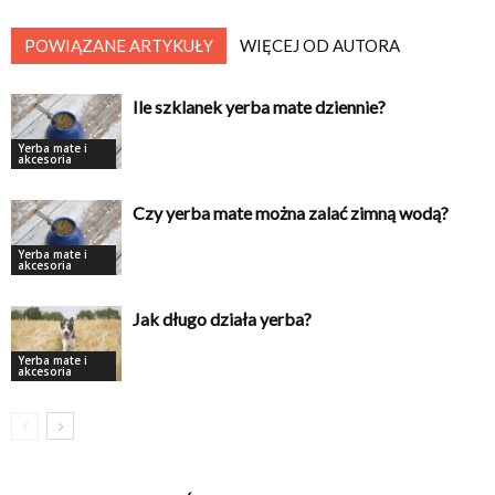
POWIĄZANE ARTYKUŁY
WIĘCEJ OD AUTORA
Ile szklanek yerba mate dziennie?
Yerba mate i
akcesoria
Czy yerba mate można zalać zimną wodą?
Yerba mate i
akcesoria
Jak długo działa yerba?
Yerba mate i
akcesoria