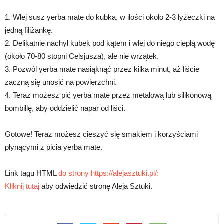
1. Wlej susz yerba mate do kubka, w ilości około 2-3 łyżeczki na
jedną filiżankę.
2. Delikatnie nachyl kubek pod kątem i wlej do niego ciepłą wodę
(około 70-80 stopni Celsjusza), ale nie wrzątek.
3. Pozwól yerba mate nasiąknąć przez kilka minut, aż liście
zaczną się unosić na powierzchni.
4. Teraz możesz pić yerba mate przez metalową lub silikonową
bombillę, aby oddzielić napar od liści.
Gotowe! Teraz możesz cieszyć się smakiem i korzyściami
płynącymi z picia yerba mate.
Link tagu HTML
do strony https://alejasztuki.pl/:
Kliknij tutaj
aby odwiedzić stronę Aleja Sztuki.