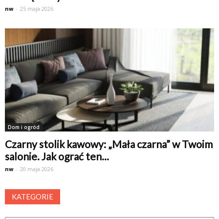
nw
-
25 maja 2026
Dom i ogród
Czarny stolik kawowy: „Mała czarna” w Twoim
salonie. Jak ograć ten...
nw
-
20 maja 2026
KATEGORIE
Kategorie