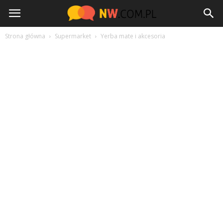
NW.com.pl
Strona główna
Supermarket
Yerba mate i akcesoria