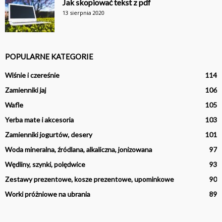
Jak skopiować tekst z pdf
13 sierpnia 2020
POPULARNE KATEGORIE
Wiśnie i czereśnie
114
Zamienniki jaj
106
Wafle
105
Yerba mate i akcesoria
103
Zamienniki jogurtów, desery
101
Woda mineralna, źródlana, alkaliczna, jonizowana
97
Wędliny, szynki, polędwice
93
Zestawy prezentowe, kosze prezentowe, upominkowe
90
Worki próżniowe na ubrania
89