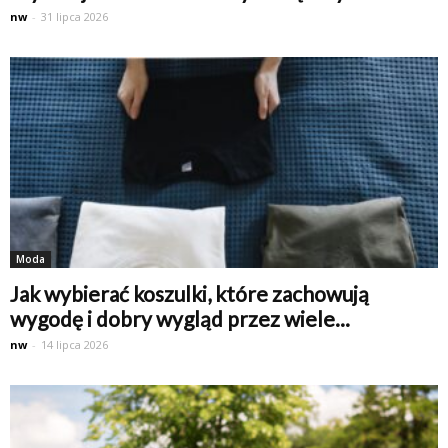
nw
-
31 lipca 2026
Moda
Jak wybierać koszulki, które zachowują
wygodę i dobry wygląd przez wiele...
nw
-
14 lipca 2026