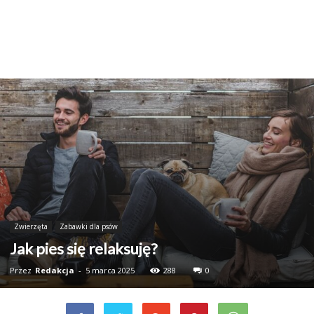
Zwierzęta
Zabawki dla psów
Jak pies się relaksuję?
Przez
Redakcja
-
5 marca 2025
288
0