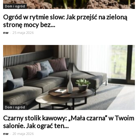
Dom i ogród
Ogród w rytmie slow: Jak przejść na zieloną
stronę mocy bez...
nw
-
25 maja 2026
Dom i ogród
Czarny stolik kawowy: „Mała czarna” w Twoim
salonie. Jak ograć ten...
nw
-
20 maja 2026