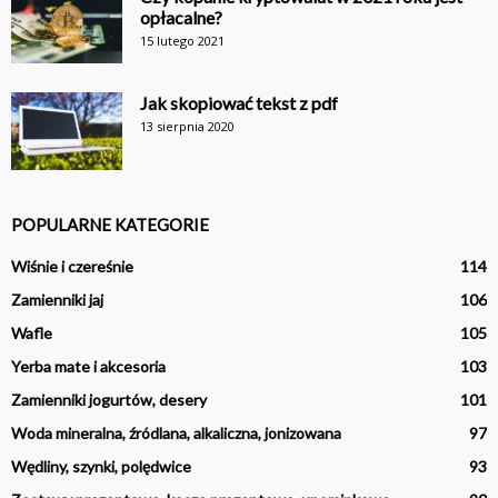
opłacalne?
15 lutego 2021
Jak skopiować tekst z pdf
13 sierpnia 2020
POPULARNE KATEGORIE
Wiśnie i czereśnie
114
Zamienniki jaj
106
Wafle
105
Yerba mate i akcesoria
103
Zamienniki jogurtów, desery
101
Woda mineralna, źródlana, alkaliczna, jonizowana
97
Wędliny, szynki, polędwice
93