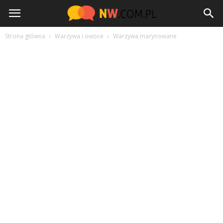
NW.com.pl
Strona główna
Warzywa i owoce
Warzywa marynowane