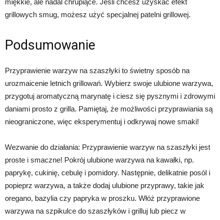
miękkie, ale nadal chrupiące. Jeśli chcesz uzyskać efekt
grillowych smug, możesz użyć specjalnej patelni grillowej.
Podsumowanie
Przyprawienie warzyw na szaszłyki to świetny sposób na
urozmaicenie letnich grillowań. Wybierz swoje ulubione warzywa,
przygotuj aromatyczną marynatę i ciesz się pysznymi i zdrowymi
daniami prosto z grilla. Pamiętaj, że możliwości przyprawiania są
nieograniczone, więc eksperymentuj i odkrywaj nowe smaki!
Wezwanie do działania: Przyprawienie warzyw na szaszłyki jest
proste i smaczne! Pokrój ulubione warzywa na kawałki, np.
paprykę, cukinię, cebulę i pomidory. Następnie, delikatnie posól i
popieprz warzywa, a także dodaj ulubione przyprawy, takie jak
oregano, bazylia czy papryka w proszku. Włóż przyprawione
warzywa na szpikulce do szaszłyków i grilluj lub piecz w