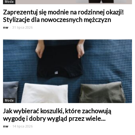
Moda
Zaprezentuj się modnie na rodzinnej okazji!
Stylizacje dla nowoczesnych mężczyzn
nw
-
31 lipca 2026
Moda
Jak wybierać koszulki, które zachowują
wygodę i dobry wygląd przez wiele...
nw
-
14 lipca 2026