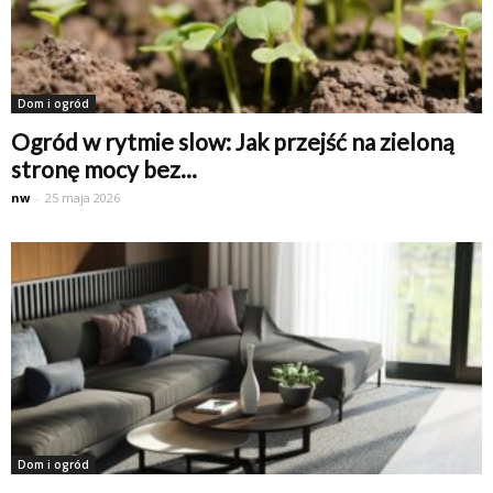
Dom i ogród
Ogród w rytmie slow: Jak przejść na zieloną
stronę mocy bez...
nw
-
25 maja 2026
Dom i ogród