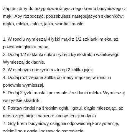
Zapraszamy do przygotowania pysznego kremu budyniowego z
mąki! Aby rozpocząć, potrzebujesz następujących składników:
mąka, mleko, cukier, jajka, wanilia i masło.
1. W rondlu wymieszaj 4 łyżki mąki z 1/2 szklanki mleka, aż
powstanie gładka masa.
2. Dodaj 1/2 szklanki cukru i łyżeczkę ekstraktu waniliowego.
Wymieszaj dokładnie.
3. W osobnym naczyniu roztrzep 2 żółtka jajek.
4. Dodaj roztrzepane żółtka do masy mącznej w rondlu i
ponownie wymieszaj.
5. Dodaj 2 łyżki masła i pozostałe 2 szklanki mleka. Wymieszaj
wszystkie składniki.
6. Postaw rondel na średnim ogniu i gotuj, ciągle mieszając, aż
masa zgęstnieje i nabierze konsystencji budyniu.
7. Gdy krem budyniowy osiągnie odpowiednią konsystencję,
zdejmij go z ognia i odstaw do ostygnięcia.