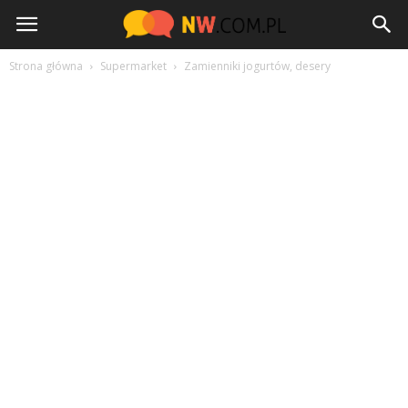
NW.com.pl
Strona główna
Supermarket
Zamienniki jogurtów, desery