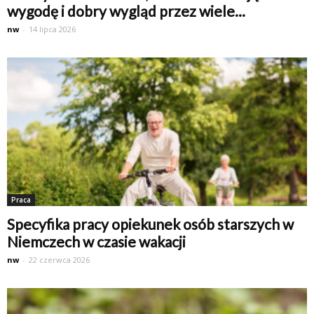
wygodę i dobry wygląd przez wiele...
nw
-
14 lipca 2026
Praca
Specyfika pracy opiekunek osób starszych w
Niemczech w czasie wakacji
nw
-
22 czerwca 2026