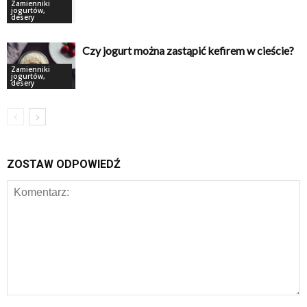
Zamienniki
jogurtów,
desery
Czy jogurt można zastąpić kefirem w cieście?
Zamienniki
jogurtów,
desery
ZOSTAW ODPOWIEDŹ