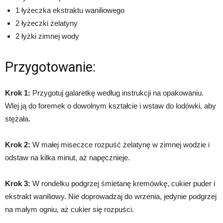
1 łyżeczka ekstraktu waniliowego
2 łyżeczki żelatyny
2 łyżki zimnej wody
Przygotowanie:
Krok 1:
Przygotuj galaretkę według instrukcji na opakowaniu.
Wlej ją do foremek o dowolnym kształcie i wstaw do lodówki, aby
stężała.
Krok 2:
W małej miseczce rozpuść żelatynę w zimnej wodzie i
odstaw na kilka minut, aż napęcznieje.
Krok 3:
W rondelku podgrzej śmietanę kremówkę, cukier puder i
ekstrakt waniliowy. Nie doprowadzaj do wrzenia, jedynie podgrzej
na małym ogniu, aż cukier się rozpuści.