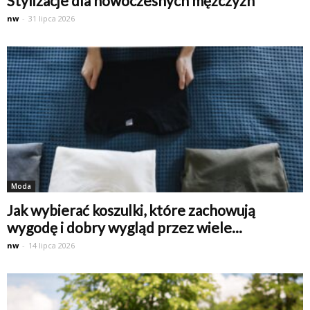
Stylizacje dla nowoczesnych mężczyzn
nw
-
31 lipca 2026
Moda
Jak wybierać koszulki, które zachowują
wygodę i dobry wygląd przez wiele...
nw
-
14 lipca 2026