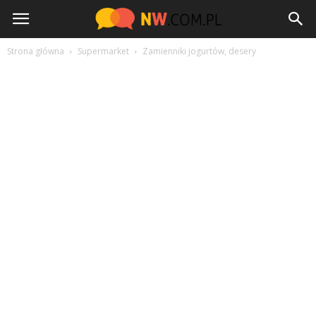
NW.com.pl
Strona główna
Supermarket
Zamienniki jogurtów, desery