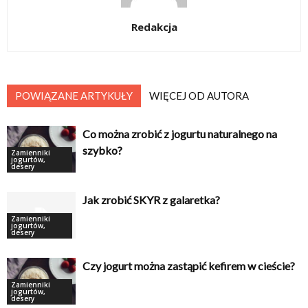
Redakcja
POWIĄZANE ARTYKUŁY
WIĘCEJ OD AUTORA
Co można zrobić z jogurtu naturalnego na
szybko?
Zamienniki
jogurtów,
desery
Jak zrobić SKYR z galaretka?
Zamienniki
jogurtów,
desery
Czy jogurt można zastąpić kefirem w cieście?
Zamienniki
jogurtów,
desery