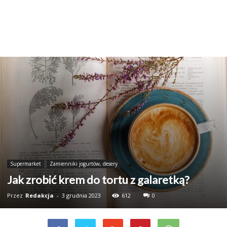
Supermarket
Zamienniki jogurtów, desery
Jak zrobić krem do tortu z galaretką?
Przez
Redakcja
-
3 grudnia 2023
612
0