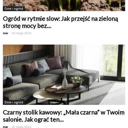
Dom i ogród
Ogród w rytmie slow: Jak przejść na zieloną
stronę mocy bez...
nw
-
25 maja 2026
Dom i ogród
Czarny stolik kawowy: „Mała czarna” w Twoim
salonie. Jak ograć ten...
nw
-
20 maja 2026