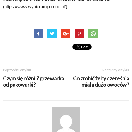
(https://www.wybierampomoc.pl/).
Poprzedni artykuł
Następny artykuł
Czym się różni Zgrzewarka
Co zrobić żeby czereśnia
od pakowarki?
miała dużo owoców?