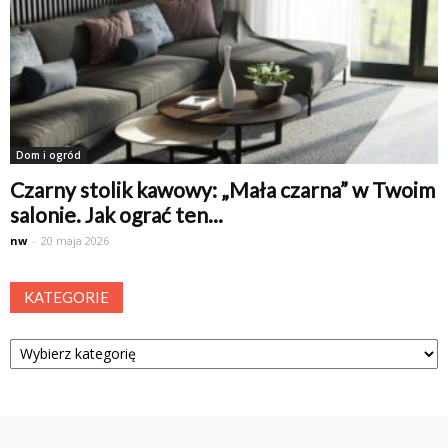
Dom i ogród
Czarny stolik kawowy: „Mała czarna” w Twoim
salonie. Jak ograć ten...
nw
-
20 maja 2026
KATEGORIE
Kategorie