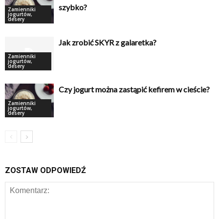
szybko?
Zamienniki
jogurtów,
desery
Jak zrobić SKYR z galaretka?
Zamienniki
jogurtów,
desery
Czy jogurt można zastąpić kefirem w cieście?
Zamienniki
jogurtów,
desery
ZOSTAW ODPOWIEDŹ