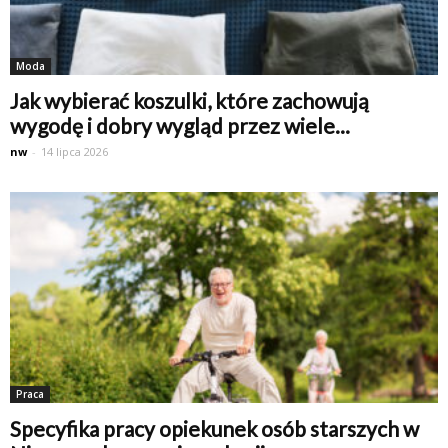
Moda
Jak wybierać koszulki, które zachowują
wygodę i dobry wygląd przez wiele...
nw
-
14 lipca 2026
Praca
Specyfika pracy opiekunek osób starszych w