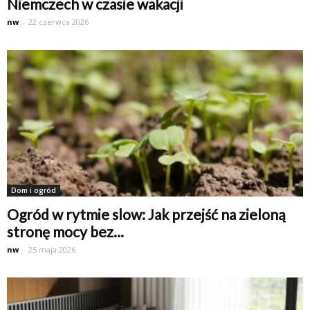
Niemczech w czasie wakacji
nw
-
22 czerwca 2026
Dom i ogród
Ogród w rytmie slow: Jak przejść na zieloną
stronę mocy bez...
nw
-
25 maja 2026