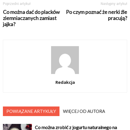
Poprzedni artykuł
Następny artykuł
Co można dać do placków
Po czym poznać że nerki źle
ziemniaczanych zamiast
pracują?
jajka?
Redakcja
POWIĄZANE ARTYKUŁY
WIĘCEJ OD AUTORA
Co można zrobić z jogurtu naturalnego na