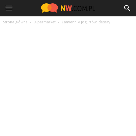
NW.com.pl
Strona główna
Supermarket
Zamienniki jogurtów, desery