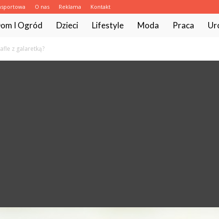
nsportowa
O nas
Reklama
Kontakt
com.pl
om I Ogród
Dzieci
Lifestyle
Moda
Praca
Ur
afle z galaretką?