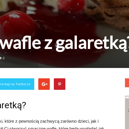
 wafle z galaretką
0
ierkaj) na Twitterze
aretką?
ki, które z pewnością zachwycą zarówno dzieci, jak i
oli Ci stworzyć smaczne wafle, które będą wyglądać jak