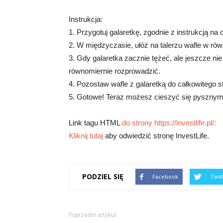
Instrukcja:
1. Przygotuj galaretkę, zgodnie z instrukcją n
2. W międzyczasie, ułóż na talerzu wafle w ró
3. Gdy galaretka zacznie tężeć, ale jeszcze nie j
równomiernie rozprowadzić.
4. Pozostaw wafle z galaretką do całkowitego st
5. Gotowe! Teraz możesz cieszyć się pysznymi
Link tagu HTML
do strony https://investlife.pl/:
Kliknij tutaj
aby odwiedzić stronę InvestLife.
PODZIEL SIĘ
Facebook
Twit
Poprzedni artykuł