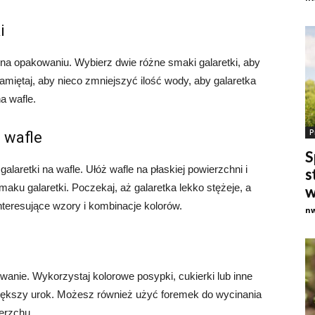
i
i na opakowaniu. Wybierz dwie różne smaki galaretki, aby
Pamiętaj, aby nieco zmniejszyć ilość wody, aby galaretka
na wafle.
P
 wafle
S
alaretki na wafle. Ułóż wafle na płaskiej powierzchni i
s
maku galaretki. Poczekaj, aż galaretka lekko stężeje, a
w
interesujące wzory i kombinacje kolorów.
n
owanie. Wykorzystaj kolorowe posypki, cukierki lub inne
iększy urok. Możesz również użyć foremek do wycinania
ierzchu.