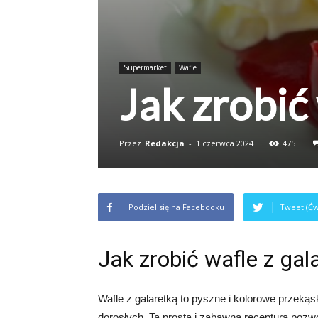
Supermarket
Wafle
Jak zrobić
Przez
Redakcja
-
1 czerwca 2024
475
Podziel się na Facebooku
Tweet (Ćw
Jak zrobić wafle z gal
Wafle z galaretką to pyszne i kolorowe przekąs
dorosłych. Ta prosta i zabawna receptura pozw