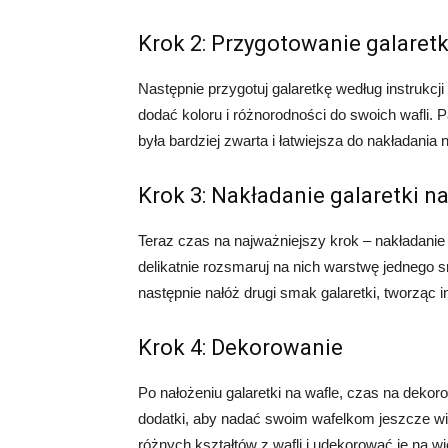
Krok 2: Przygotowanie galaretk
Następnie przygotuj galaretkę według instrukcj
dodać koloru i różnorodności do swoich wafli. 
była bardziej zwarta i łatwiejsza do nakładania 
Krok 3: Nakładanie galaretki na
Teraz czas na najważniejszy krok – nakładanie g
delikatnie rozsmaruj na nich warstwę jednego s
następnie nałóż drugi smak galaretki, tworząc 
Krok 4: Dekorowanie
Po nałożeniu galaretki na wafle, czas na dekor
dodatki, aby nadać swoim wafelkom jeszcze w
różnych kształtów z wafli i udekorować je na w