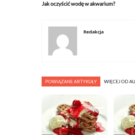
Jak oczyścić wodę w akwarium?
Redakcja
POWIĄZANE ARTYKUŁY
WIĘCEJ OD A