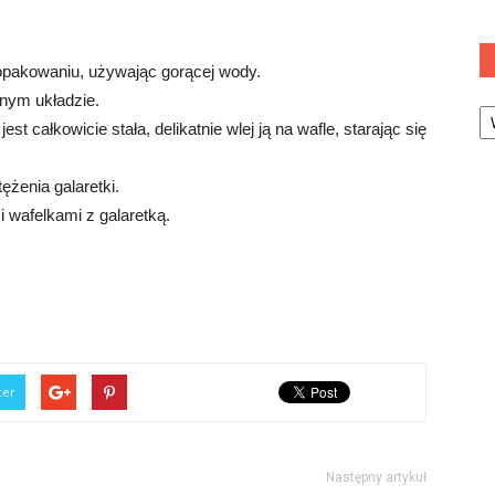
a opakowaniu, używając gorącej wody.
wnym układzie.
Ka
est całkowicie stała, delikatnie wlej ją na wafle, starając się
ężenia galaretki.
 wafelkami z galaretką.
ter
Następny artykuł