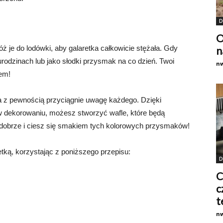
D
O
łóż je do lodówki, aby galaretka całkowicie stężała. Gdy
n
urodzinach lub jako słodki przysmak na co dzień. Twoi
n
em!
ra z pewnością przyciągnie uwagę każdego. Dzięki
 dekorowaniu, możesz stworzyć wafle, które będą
ę dobrze i ciesz się smakiem tych kolorowych przysmaków!
etką, korzystając z poniższego przepisu:
D
C
c
t
n