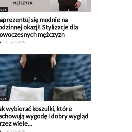
oda
aprezentuj się modnie na
odzinnej okazji! Stylizacje dla
owoczesnych mężczyzn
w
-
31 lipca 2026
oda
ak wybierać koszulki, które
achowują wygodę i dobry wygląd
rzez wiele...
w
-
14 lipca 2026