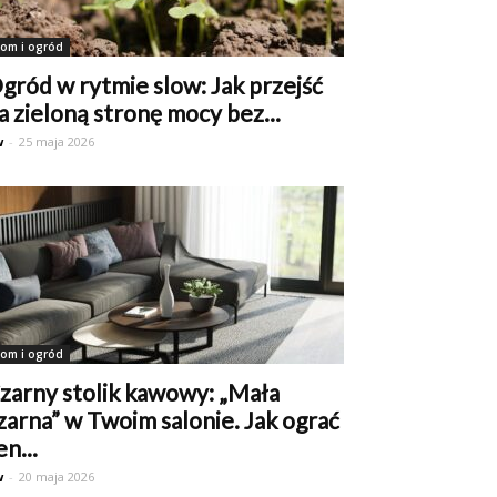
om i ogród
gród w rytmie slow: Jak przejść
a zieloną stronę mocy bez...
w
-
25 maja 2026
om i ogród
zarny stolik kawowy: „Mała
zarna” w Twoim salonie. Jak ograć
en...
w
-
20 maja 2026