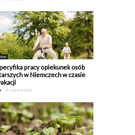
raca
pecyfika pracy opiekunek osób
tarszych w Niemczech w czasie
akacji
w
-
22 czerwca 2026