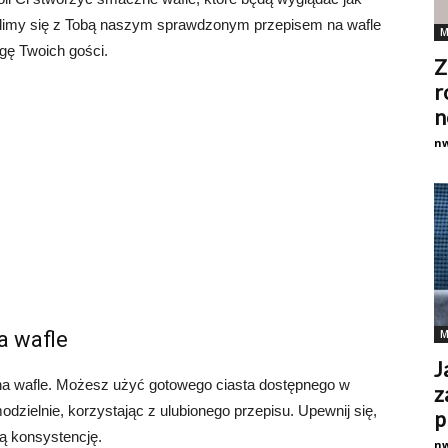
ielimy się z Tobą naszym sprawdzonym przepisem na wafle
M
agę Twoich gości.
Z
r
n
n
a wafle
M
J
na wafle. Możesz użyć gotowego ciasta dostępnego w
z
zielnie, korzystając z ulubionego przepisu. Upewnij się,
p
cą konsystencję.
n