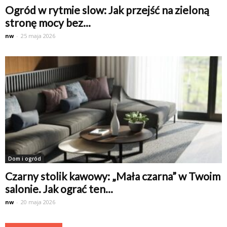
Ogród w rytmie slow: Jak przejść na zieloną
stronę mocy bez...
nw
-
25 maja 2026
Dom i ogród
Czarny stolik kawowy: „Mała czarna” w Twoim
salonie. Jak ograć ten...
nw
-
20 maja 2026