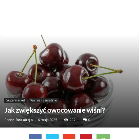
Supermarket
Wiśnie i czereśnie
Jak zwiększyć owocowanie wiśni?
Przez
Redakcja
-
6 maja 2025
297
0