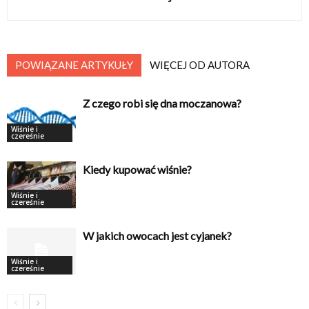
POWIĄZANE ARTYKUŁY
WIĘCEJ OD AUTORA
Z czego robi się dna moczanowa?
Wiśnie i
czereśnie
Kiedy kupować wiśnie?
Wiśnie i
czereśnie
W jakich owocach jest cyjanek?
Wiśnie i
czereśnie