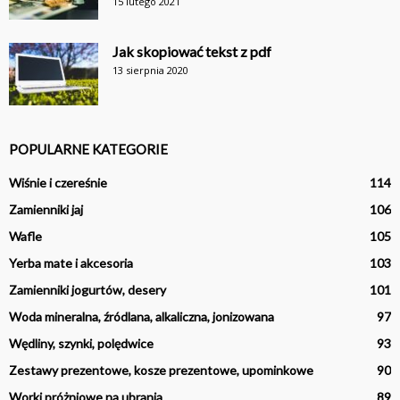
15 lutego 2021
Jak skopiować tekst z pdf
13 sierpnia 2020
POPULARNE KATEGORIE
Wiśnie i czereśnie
114
Zamienniki jaj
106
Wafle
105
Yerba mate i akcesoria
103
Zamienniki jogurtów, desery
101
Woda mineralna, źródlana, alkaliczna, jonizowana
97
Wędliny, szynki, polędwice
93
Zestawy prezentowe, kosze prezentowe, upominkowe
90
Worki próżniowe na ubrania
89