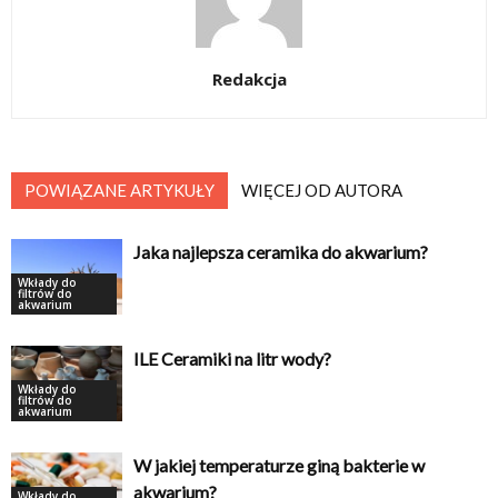
Redakcja
POWIĄZANE ARTYKUŁY
WIĘCEJ OD AUTORA
Jaka najlepsza ceramika do akwarium?
Wkłady do
filtrów do
akwarium
ILE Ceramiki na litr wody?
Wkłady do
filtrów do
akwarium
W jakiej temperaturze giną bakterie w
akwarium?
Wkłady do