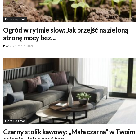
Dom i ogród
Ogród w rytmie slow: Jak przejść na zieloną
stronę mocy bez...
nw
-
25 maja 2026
Dom i ogród
Czarny stolik kawowy: „Mała czarna” w Twoim