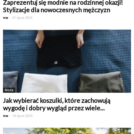
Zaprezentuj się modnie na rodzinnej okazji!
Stylizacje dla nowoczesnych mężczyzn
nw
-
31 lipca 2026
Moda
Jak wybierać koszulki, które zachowują
wygodę i dobry wygląd przez wiele...
nw
-
14 lipca 2026