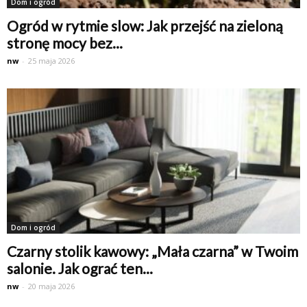
Dom i ogród
Ogród w rytmie slow: Jak przejść na zieloną
stronę mocy bez...
nw
-
25 maja 2026
Dom i ogród
Czarny stolik kawowy: „Mała czarna” w Twoim
salonie. Jak ograć ten...
nw
-
20 maja 2026