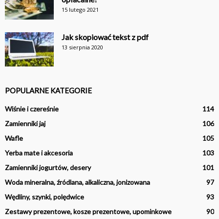
15 lutego 2021
Jak skopiować tekst z pdf
13 sierpnia 2020
POPULARNE KATEGORIE
Wiśnie i czereśnie
114
Zamienniki jaj
106
Wafle
105
Yerba mate i akcesoria
103
Zamienniki jogurtów, desery
101
Woda mineralna, źródlana, alkaliczna, jonizowana
97
Wędliny, szynki, polędwice
93
Zestawy prezentowe, kosze prezentowe, upominkowe
90