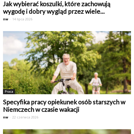
Jak wybierać koszulki, które zachowują
wygodę i dobry wygląd przez wiele...
nw
-
14 lipca 2026
Praca
Specyfika pracy opiekunek osób starszych w
Niemczech w czasie wakacji
nw
-
22 czerwca 2026