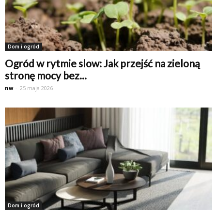
Dom i ogród
Ogród w rytmie slow: Jak przejść na zieloną
stronę mocy bez...
nw
-
25 maja 2026
Dom i ogród