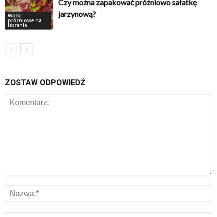
Czy można zapakować próżniowo sałatkę
jarzynową?
Worki
próżniowe na
ubrania
ZOSTAW ODPOWIEDŹ