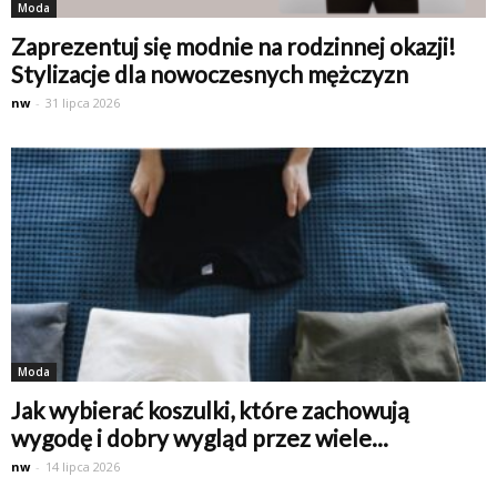
Moda
Zaprezentuj się modnie na rodzinnej okazji!
Stylizacje dla nowoczesnych mężczyzn
nw
-
31 lipca 2026
Moda
Jak wybierać koszulki, które zachowują
wygodę i dobry wygląd przez wiele...
nw
-
14 lipca 2026