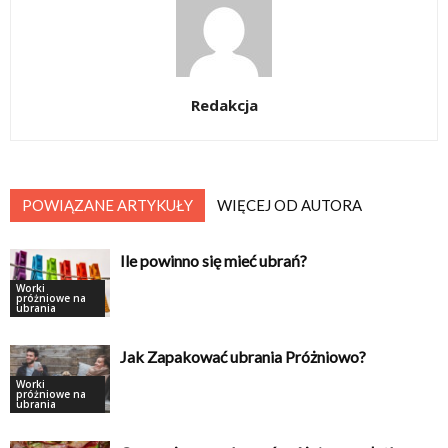
Redakcja
POWIĄZANE ARTYKUŁY
WIĘCEJ OD AUTORA
Ile powinno się mieć ubrań?
Worki
próżniowe na
ubrania
Jak Zapakować ubrania Próżniowo?
Worki
próżniowe na
ubrania