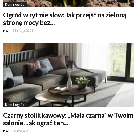
Dom i ogród
Ogród w rytmie slow: Jak przejść na zieloną
stronę mocy bez...
nw
-
25 maja 2026
Dom i ogród
Czarny stolik kawowy: „Mała czarna” w Twoim
salonie. Jak ograć ten...
nw
-
20 maja 2026