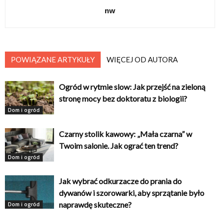
nw
POWIĄZANE ARTYKUŁY
WIĘCEJ OD AUTORA
Ogród w rytmie slow: Jak przejść na zieloną
stronę mocy bez doktoratu z biologii?
Dom i ogród
Czarny stolik kawowy: „Mała czarna” w
Twoim salonie. Jak ograć ten trend?
Dom i ogród
Jak wybrać odkurzacze do prania do
dywanów i szorowarki, aby sprzątanie było
naprawdę skuteczne?
Dom i ogród