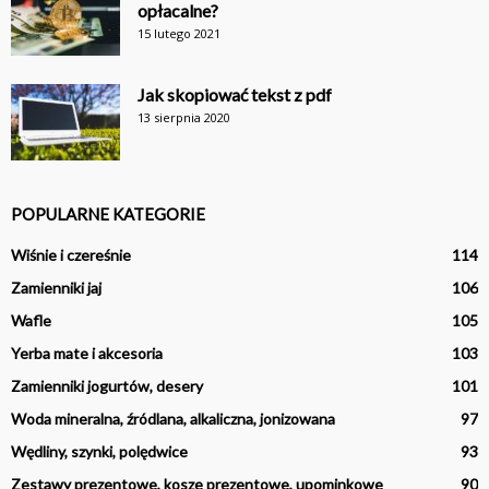
opłacalne?
15 lutego 2021
Jak skopiować tekst z pdf
13 sierpnia 2020
POPULARNE KATEGORIE
Wiśnie i czereśnie
114
Zamienniki jaj
106
Wafle
105
Yerba mate i akcesoria
103
Zamienniki jogurtów, desery
101
Woda mineralna, źródlana, alkaliczna, jonizowana
97
Wędliny, szynki, polędwice
93
Zestawy prezentowe, kosze prezentowe, upominkowe
90