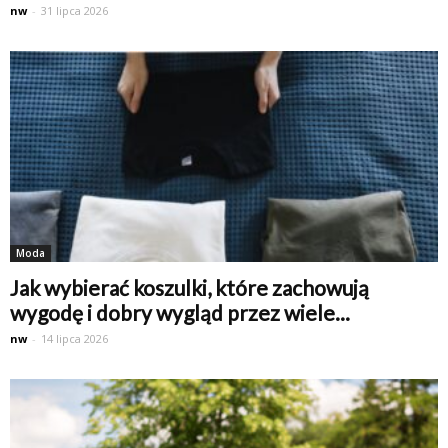
nw
-
31 lipca 2026
Moda
Jak wybierać koszulki, które zachowują
wygodę i dobry wygląd przez wiele...
nw
-
14 lipca 2026