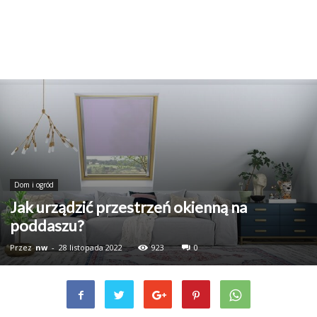
Dom i ogród
Jak urządzić przestrzeń okienną na
poddaszu?
Przez
nw
-
28 listopada 2022
923
0